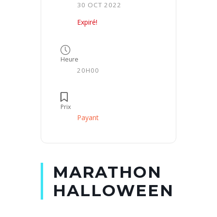
30 OCT 2022
Expiré!
Heure
20H00
Prix
Payant
MARATHON
HALLOWEEN