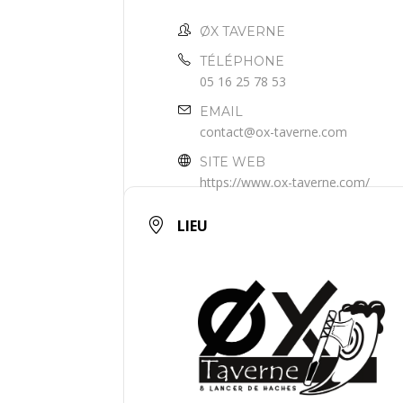
ØX TAVERNE
TÉLÉPHONE
05 16 25 78 53
EMAIL
contact@ox-taverne.com
SITE WEB
https://www.ox-taverne.com/
LIEU