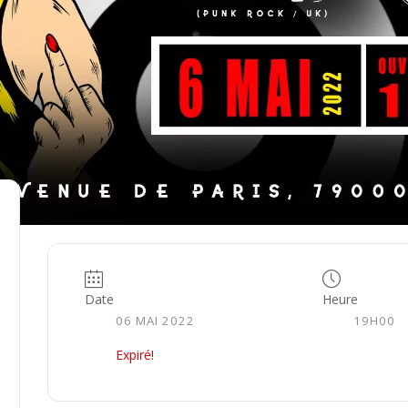
Date
Heure
06 MAI 2022
19H00
Expiré!