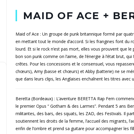
MAID OF ACE + BE
Maid of Ace : Un groupe de punk britannique formé par quatre 
en mettant tout le monde d’accord. Si les frangines font du r
lourd. Et si le rock n’est pas mort, elles vous prouvent que le
bon son punk comme on l’aime, de l’énergie à l’état brut, qui
crêtes. Pour les concessions et le consensuel, vous repassere
chœurs), Amy (basse et chœurs) et Abby (batterie) ne se mé
que dans leurs clips, les Anglaises enchaînent les titres avec 
Beretta (Bordeaux) : L’aventure BERETTA Rap Fem commença
le premier Opus “ Gotham & des Larmes”. Pendant 5 ans Ber
militantes, des bars, des squats, les ZAD, des Festivals. Il pa
soutiennent les droits de la femme, l’accueil des migrants, l’a
enfin de l’ombre et prend sa guitare pour accompagner les f