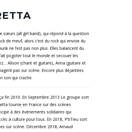
RETTA
sœurs (all girl band), qui répond à la question
ock de meuf, alors c’est du rock qui envoie du
 punk ne l’est pas non plus. Elles balancent du
 fait pogoter tout le monde et secouer les
z… Alison (chant et guitare), Anna (guitare et
nagent pas sur scène. Encore plus déjantées
un son qui crache.
 fin 2010. En Septembre 2013 Le groupe sort
etta tourne en France sur des scènes
rticipe à des évènements solidaires qui
ccès à culture pour tous. En 2018, P’tiTieu sort
illes sur scène. Décembre 2018, Arnaud