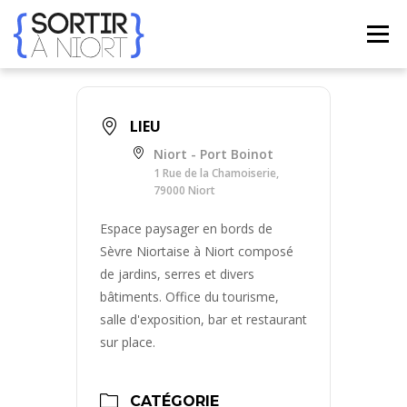
Aller
au
Menu
contenu
ACCUEIL
AGENDA
☀ ÉTÉ 2026 ☀
LIEUX
LIEU
Niort - Port Boinot
BONS PLANS
CONTACT
1 Rue de la Chamoiserie,
79000 Niort
Espace paysager en bords de
FRENCH
▼
Sèvre Niortaise à Niort composé
de jardins, serres et divers
bâtiments. Office du tourisme,
salle d'exposition, bar et restaurant
sur place.
CATÉGORIE