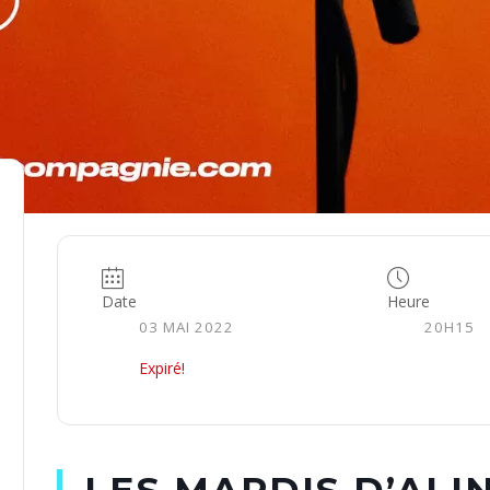
Date
Heure
03 MAI 2022
20H15
Expiré!
LES MARDIS D’ALI