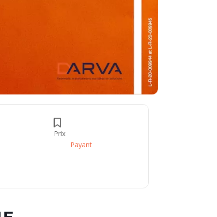
Prix
Payant
NE