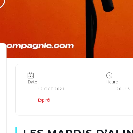
Date
Heure
12 OCT 2021
20H15
Expiré!
LES MARDIS D’ALI