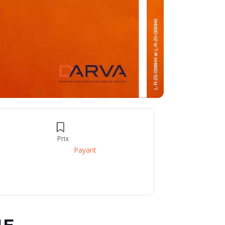
Prix
Payant
NE