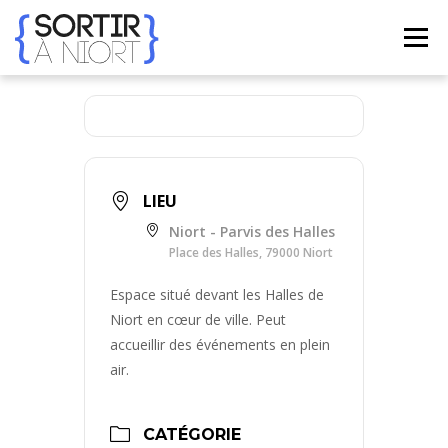
Aller
au
Menu
contenu
ACCUEIL
AGENDA
☀ ÉTÉ 2026 ☀
LIEUX
BONS PLANS
CONTACT
LIEU
Niort - Parvis des Halles
Place des Halles, 79000 Niort
FRENCH
▼
Espace situé devant les Halles de
Niort en cœur de ville. Peut
accueillir des événements en plein
air.
CATÉGORIE