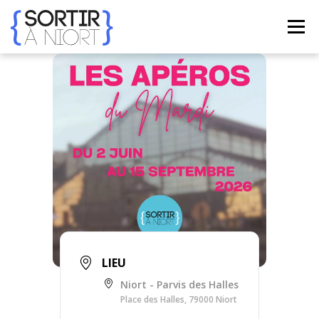
Aller
au
Menu
contenu
ACCUEIL
AGENDA
☀ ÉTÉ 2026 ☀
LIEUX
BONS PLANS
CONTACT
FRENCH
▼
LIEU
Niort - Parvis des Halles
Place des Halles, 79000 Niort