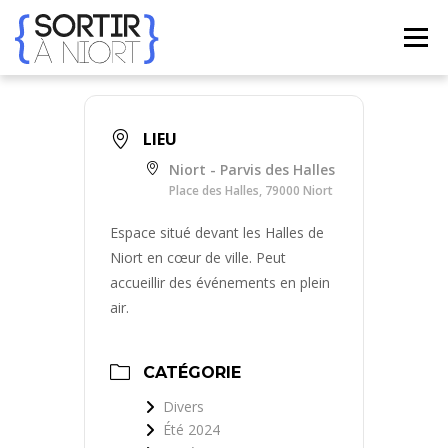
Aller
au
Menu
contenu
ACCUEIL
AGENDA
☀ ÉTÉ 2026 ☀
LIEUX
LIEU
Niort - Parvis des Halles
BONS PLANS
CONTACT
Place des Halles, 79000 Niort
Espace situé devant les Halles de
Niort en cœur de ville. Peut
FRENCH
▼
accueillir des événements en plein
air.
CATÉGORIE
Divers
Été 2024