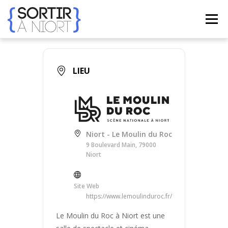
Aller
au
Menu
contenu
ACCUEIL
AGENDA
☀ ÉTÉ 2026 ☀
LIEUX
LIEU
BONS PLANS
CONTACT
Niort - Le Moulin du Roc
FRENCH
▼
9 Boulevard Main, 79000
Niort
Site Web
https://www.lemoulinduroc.fr/
Le Moulin du Roc à Niort est une