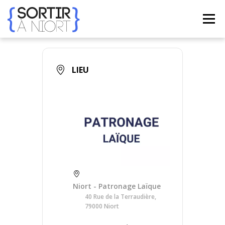
Aller
au
Menu
contenu
ACCUEIL
AGENDA
☀ ÉTÉ 2026 ☀
LIEUX
LIEU
BONS PLANS
CONTACT
FRENCH
▼
Niort - Patronage Laïque
40 Rue de la Terraudière,
79000 Niort