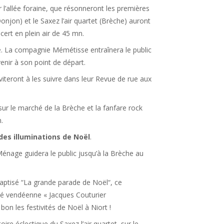
 l’allée foraine, que résonneront les premières
njon) et le Saxez l’air quartet (Brèche) auront
ert en plein air de 45 mn.
le. La compagnie Mémétisse entraînera le public
enir à son point de départ.
iteront à les suivre dans leur Revue de rue aux
sur le marché de la Brèche et la fanfare rock
.
des illuminations de Noël
.
Ménage guidera le public jusqu’à la Brèche au
Baptisé “La grande parade de Noël“, ce
té vendéenne « Jacques Couturier
on les festivités de Noël à Niort !
ire éclectique du Saxez l’air quartet, sur le