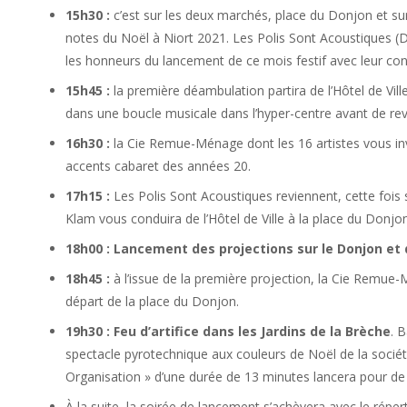
15h30 :
c’est sur les deux marchés, place du Donjon et sur
notes du Noël à Niort 2021. Les Polis Sont Acoustiques (Do
les honneurs du lancement de ce mois festif avec leur conc
15h45 :
la première déambulation partira de l’Hôtel de Vil
dans une boucle musicale dans l’hyper-centre avant de rev
16h30 :
la Cie Remue-Ménage dont les 16 artistes vous inv
accents cabaret des années 20.
17h15 :
Les Polis Sont Acoustiques reviennent, cette fois 
Klam vous conduira de l’Hôtel de Ville à la place du Donjon
18h00 :
Lancement des projections sur le Donjon et 
18h45 :
à l’issue de la première projection, la Cie Remue-
départ de la place du Donjon.
19h30 :
Feu d’artifice
dans les Jardins de la Brèche
. 
spectacle pyrotechnique aux couleurs de Noël de la socié
Organisation » d’une durée de 13 minutes lancera pour de b
À la suite, la soirée de lancement s’achèvera avec le réperto