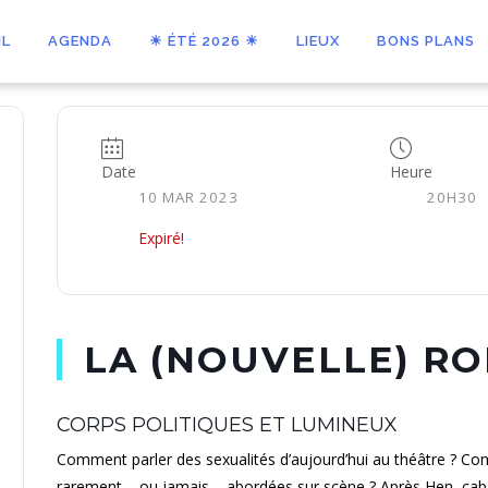
IL
AGENDA
☀ ÉTÉ 2026 ☀
LIEUX
BONS PLANS
Date
Heure
10 MAR 2023
20H30
Expiré!
LA (NOUVELLE) R
CORPS POLITIQUES ET LUMINEUX
Comment parler des sexualités d’aujourd’hui au théâtre ? C
rarement – ou jamais – abordées sur scène ? Après Hen, cab