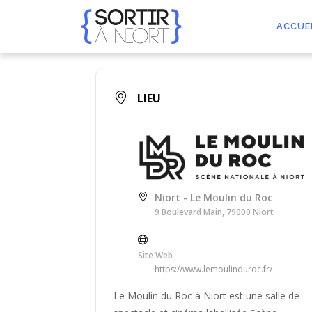
Aller
au
ACCUE
contenu
LIEU
Niort - Le Moulin du Roc
9 Boulevard Main, 79000 Niort
Site Web
https://www.lemoulinduroc.fr/
Le Moulin du Roc à Niort est une salle de