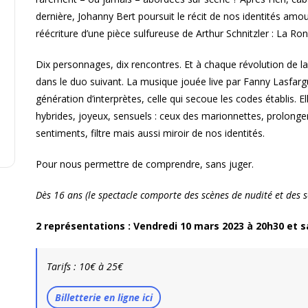
dernière, Johanny Bert poursuit le récit de nos identités amo
réécriture d’une pièce sulfureuse de Arthur Schnitzler : La Ro
Dix personnages, dix rencontres. Et à chaque révolution de l
dans le duo suivant. La musique jouée live par Fanny Lasfa
génération d’interprètes, celle qui secoue les codes établis. El
hybrides, joyeux, sensuels : ceux des marionnettes, prolong
sentiments, filtre mais aussi miroir de nos identités.
Pour nous permettre de comprendre, sans juger.
Dès 16 ans (le spectacle comporte des scènes de nudité et des 
2 représentations : Vendredi 10 mars 2023 à 20h30 et 
Tarifs : 10€ à 25€
Billetterie en ligne ici