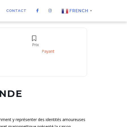
FRENCH
CONTACT
▼
Prix
Payant
ONDE
omment y représenter des identités amoureuses
aret marionnettique présenté la saison