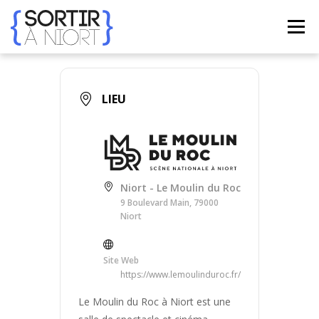
Aller
au
Menu
contenu
ACCUEIL
AGENDA
☀ ÉTÉ 2026 ☀
LIEUX
LIEU
BONS PLANS
CONTACT
Niort - Le Moulin du Roc
FRENCH
▼
9 Boulevard Main, 79000
Niort
Site Web
https://www.lemoulinduroc.fr/
Le Moulin du Roc à Niort est une