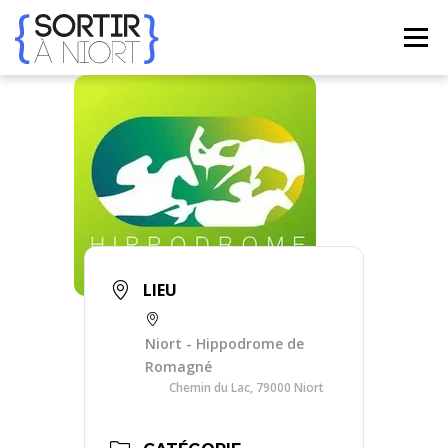
Aller
au
Menu
contenu
ACCUEIL
AGENDA
☀ ÉTÉ 2026 ☀
LIEUX
BONS PLANS
CONTACT
FRENCH
▼
LIEU
Niort - Hippodrome de
Romagné
Chemin du Lac, 79000 Niort