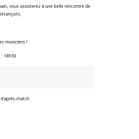
hain, vous assisterez à une belle rencontre de
(Besançon).
es musiciens !
s : 18h30
 d’après-match.