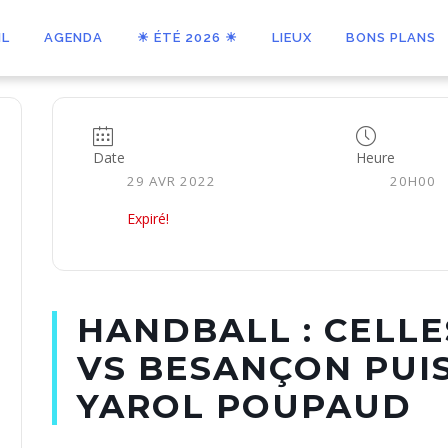
IL
AGENDA
☀ ÉTÉ 2026 ☀
LIEUX
BONS PLANS
Date
Heure
29 AVR 2022
20H00
Expiré!
HANDBALL : CELLE
VS BESANÇON PUI
YAROL POUPAUD