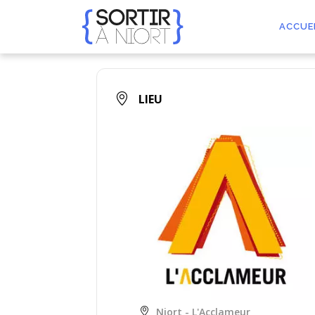
Aller
au
ACCUE
contenu
LIEU
Niort - L'Acclameur