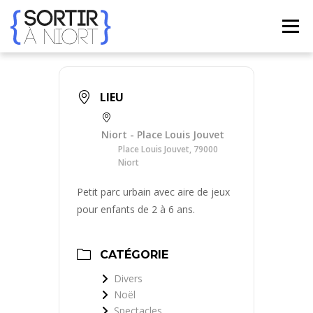
Aller
au
Menu
contenu
ACCUEIL
AGENDA
☀ ÉTÉ 2026 ☀
LIEUX
LIEU
BONS PLANS
CONTACT
Niort - Place Louis Jouvet
Place Louis Jouvet, 79000
Niort
FRENCH
▼
Petit parc urbain avec aire de jeux
pour enfants de 2 à 6 ans.
CATÉGORIE
Divers
Noël
Spectacles