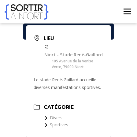
Aller
au
Menu
contenu
ACCUEIL
AGENDA
☀ ÉTÉ 2026 ☀
LIEUX
LIEU
Niort - Stade René-Gaillard
BONS PLANS
CONTACT
105 Avenue de la Venise
Verte, 79000 Niort
Le stade René-Gaillard accueille
FRENCH
▼
diverses manifestations sportives.
CATÉGORIE
Divers
Sportives