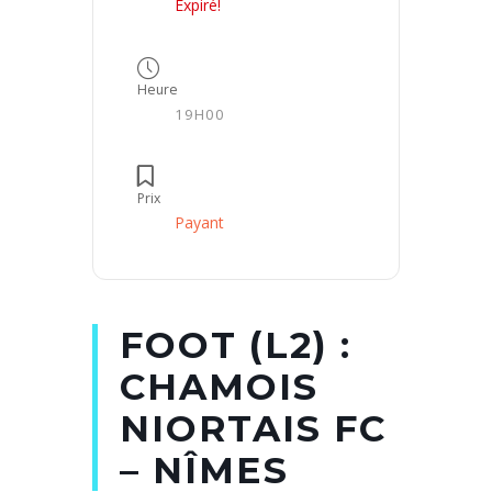
Expiré!
Heure
19H00
Prix
Payant
FOOT (L2) :
CHAMOIS
NIORTAIS FC
– NÎMES