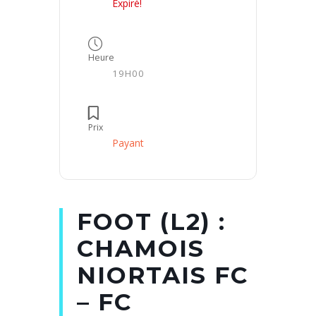
Expiré!
Heure
19H00
Prix
Payant
FOOT (L2) :
CHAMOIS
NIORTAIS FC
– FC