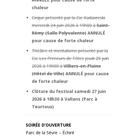
chaleur
Cirque présenté par la Cie Kadavreski
mercredi 24 juin 2026 à 19h00 à
Saint-
Rémy (Salle Polyvalente)
ANNULÉ
pour cause de forte chaleur
Théâtre et mentalisme présenté par la
Cie Les Preneurs de Têtes jeudi 25 juin
2026 à 19h00 à
Villiers-en-Plaine
(Hôtel de Ville)
ANNULÉ pour cause
de forte chaleur
Clôture du festival samedi 27 juin
2026 à 18h30 à Vallans (Parc à
Teurtous)
SOIRÉE D’OUVERTURE
Parc de la Sèvre – Échiré