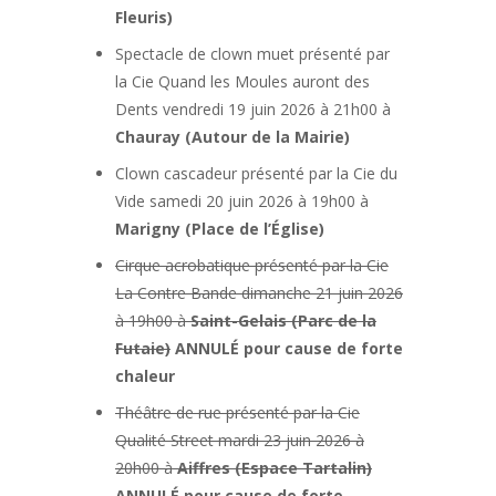
Fleuris)
Spectacle de clown muet présenté par
la Cie Quand les Moules auront des
Dents vendredi 19 juin 2026 à 21h00 à
Chauray (Autour de la Mairie)
Clown cascadeur présenté par la Cie du
Vide samedi 20 juin 2026 à 19h00 à
Marigny (Place de l’Église)
Cirque acrobatique présenté par la Cie
La Contre Bande dimanche 21 juin 2026
à 19h00 à
Saint-Gelais (Parc de la
Futaie)
ANNULÉ pour cause de forte
chaleur
Théâtre de rue présenté par la Cie
Qualité Street mardi 23 juin 2026 à
20h00 à
Aiffres (Espace Tartalin)
ANNULÉ pour cause de forte