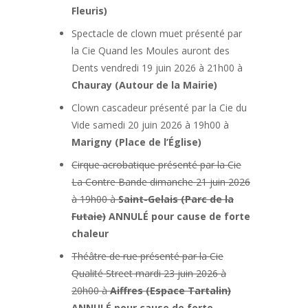
Fleuris)
Spectacle de clown muet présenté par
la Cie Quand les Moules auront des
Dents vendredi 19 juin 2026 à 21h00 à
Chauray (Autour de la Mairie)
Clown cascadeur présenté par la Cie du
Vide samedi 20 juin 2026 à 19h00 à
Marigny (Place de l’Église)
Cirque acrobatique présenté par la Cie
La Contre Bande dimanche 21 juin 2026
à 19h00 à
Saint-Gelais (Parc de la
Futaie)
ANNULÉ pour cause de forte
chaleur
Théâtre de rue présenté par la Cie
Qualité Street mardi 23 juin 2026 à
20h00 à
Aiffres (Espace Tartalin)
ANNULÉ pour cause de forte