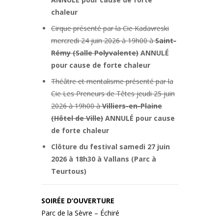
chaleur
Cirque présenté par la Cie Kadavreski
mercredi 24 juin 2026 à 19h00 à
Saint-
Rémy (Salle Polyvalente)
ANNULÉ
pour cause de forte chaleur
Théâtre et mentalisme présenté par la
Cie Les Preneurs de Têtes jeudi 25 juin
2026 à 19h00 à
Villiers-en-Plaine
(Hôtel de Ville)
ANNULÉ pour cause
de forte chaleur
Clôture du festival samedi 27 juin
2026 à 18h30 à Vallans (Parc à
Teurtous)
SOIRÉE D’OUVERTURE
Parc de la Sèvre – Échiré