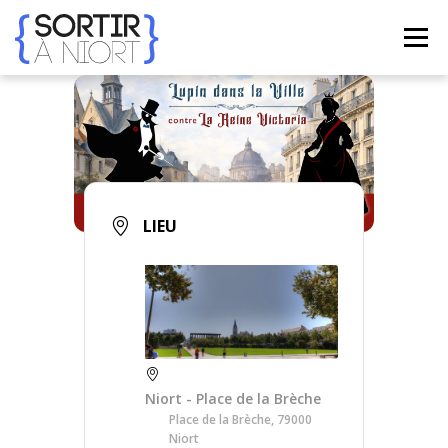
Aller
au
Menu
contenu
ACCUEIL
AGENDA
☀ ÉTÉ 2026 ☀
LIEUX
BONS PLANS
CONTACT
LIEU
FRENCH
▼
Niort - Place de la Brèche
Place de la Brèche, 79000
Niort