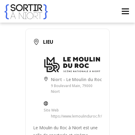
Aller
au
Menu
contenu
ACCUEIL
AGENDA
☀ ÉTÉ 2026 ☀
LIEUX
LIEU
BONS PLANS
CONTACT
Niort - Le Moulin du Roc
FRENCH
▼
9 Boulevard Main, 79000
Niort
Site Web
https://www.lemoulinduroc.fr/
Le Moulin du Roc à Niort est une