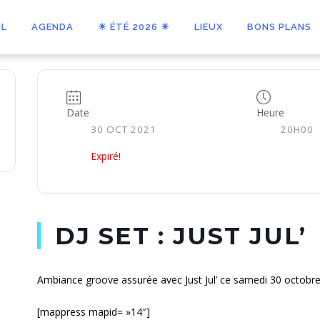
IL
AGENDA
☀ ÉTÉ 2026 ☀
LIEUX
BONS PLANS
Date
Heure
30 OCT 2021
20H00
Expiré!
DJ SET : JUST JUL’
Ambiance groove assurée avec Just Jul’ ce samedi 30 octobre
[mappress mapid= »14″]