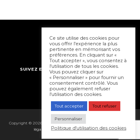
Ce site utilise des cookies pour
vous offrir l'expérience la plus
pertinente en mémorisant vos
préférences. En cliquant sur «
Tout accepter », vous consentez à
l'utilisation de tous les cookies.
SUIVEZ ET CONTACTEZ SORTIR À NIORT
Vous pouvez cliquer sur
« Personnaliser » pour fournir un
consentement contrôlé. Vous
pouvez également refuser
l'utilisation des cookies.
Tout accepter
Tout refuser
Personnaliser
Copyright © 2026 Sortir à Niort | réalisé par
Hapi Collectif
|
Mentions
Politique d'utilisation des cookies
légales
|
Gestion des cookies
|
Plan du site