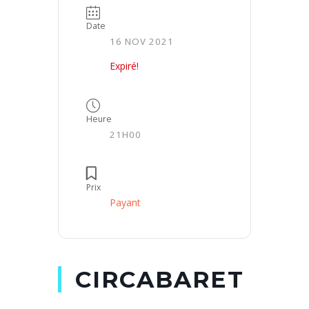
Date
16 NOV 2021
Expiré!
Heure
21H00
Prix
Payant
CIRCABARET