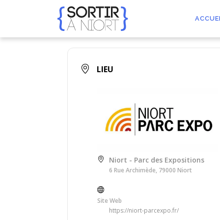
Aller
au
ACCUE
contenu
LIEU
Niort - Parc des Expositions
6 Rue Archimède, 79000 Niort
Site Web
https://niort-parcexpo.fr/