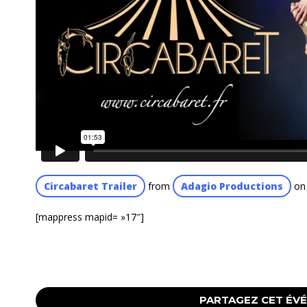
Circabaret Trailer
from
Adagio Productions
o
[mappress mapid= »17″]
PARTAGEZ CET ÉV