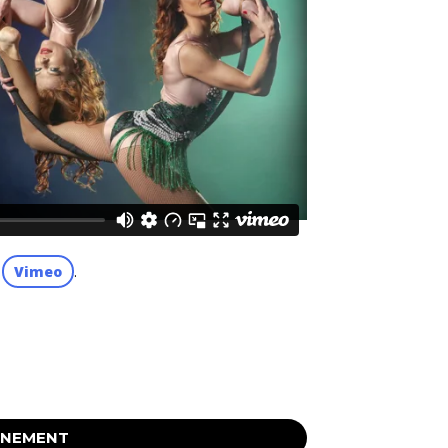
n
Vimeo
.
ÉNEMENT