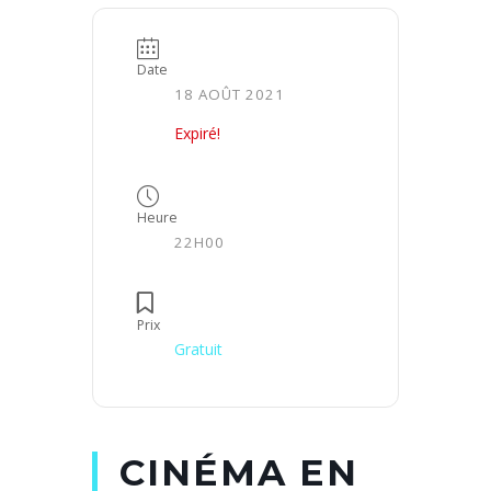
Date
18 AOÛT 2021
Expiré!
Heure
22H00
Prix
Gratuit
CINÉMA EN