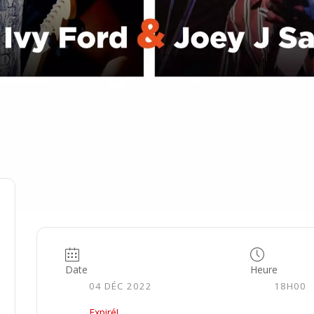
Date
Heure
04 DÉC 2022
18H00
Expiré!