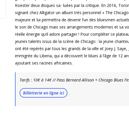
Koester deux disques sa- luées par la critique. En 2016, To
signant chez Alligator un album très personnel « The Chicago
majeure et lui permettra de devenir l’un des bluesmen actuels l
le son de Chicago mais ses arrangements modernes et sa voi
réelle énergie qu’il adore partager ! Pour compléter ce pl
jeunes talents issus de la scène de Chicago : la jeune chanteus
ont été repérés par tous les grands de la ville et Joey J. Saye
immigrée du Liberia, qui a découvert le blues à l’âge de 12 
ajoutant ses racines africaines.
Tarifs : 10€ à 14€ // Pass Bernard Allison + Chicago Blues Fes
Billetterie en ligne ici