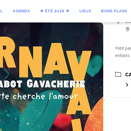
IL
AGENDA
☀ ÉTÉ 2026 ☀
LIEUX
BONS PLANS
LI
Petit pa
enfants 
C