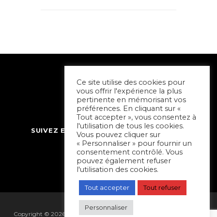
Ce site utilise des cookies pour
vous offrir l'expérience la plus
pertinente en mémorisant vos
préférences. En cliquant sur «
Tout accepter », vous consentez à
l'utilisation de tous les cookies.
SUIVEZ ET CONTACTEZ SORTIR À NIORT
Vous pouvez cliquer sur
« Personnaliser » pour fournir un
consentement contrôlé. Vous
pouvez également refuser
l'utilisation des cookies.
Tout accepter
Tout refuser
Personnaliser
Copyright © 2026 Sortir à Niort | réalisé par
Hapi Collectif
|
Mentions