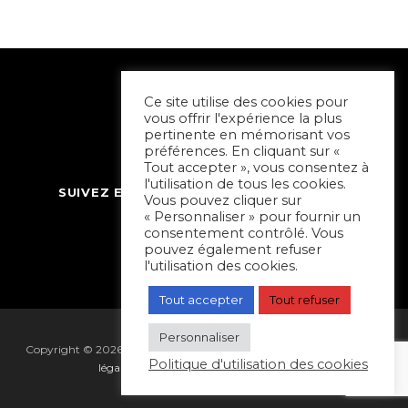
Ce site utilise des cookies pour
vous offrir l'expérience la plus
pertinente en mémorisant vos
préférences. En cliquant sur «
Tout accepter », vous consentez à
l'utilisation de tous les cookies.
SUIVEZ ET CONTACTEZ SORTIR À NIORT
Vous pouvez cliquer sur
« Personnaliser » pour fournir un
consentement contrôlé. Vous
pouvez également refuser
l'utilisation des cookies.
Tout accepter
Tout refuser
Personnaliser
Copyright © 2026 Sortir à Niort | réalisé par
Hapi Collectif
|
Mentions
Politique d'utilisation des cookies
légales
|
Gestion des cookies
|
Plan du site