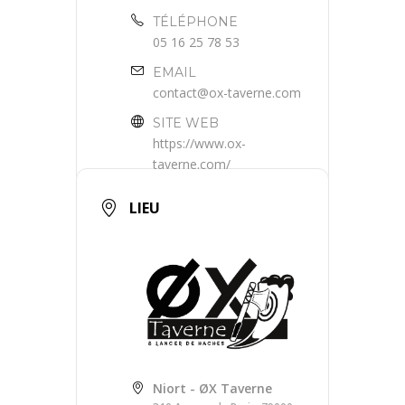
TÉLÉPHONE
05 16 25 78 53
EMAIL
contact@ox-taverne.com
SITE WEB
https://www.ox-
taverne.com/
LIEU
Niort - ØX Taverne