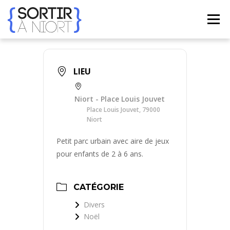
Aller
au
Menu
contenu
ACCUEIL
AGENDA
☀ ÉTÉ 2026 ☀
LIEUX
LIEU
BONS PLANS
CONTACT
Niort - Place Louis Jouvet
Place Louis Jouvet, 79000
Niort
FRENCH
▼
Petit parc urbain avec aire de jeux
pour enfants de 2 à 6 ans.
CATÉGORIE
Divers
Noël