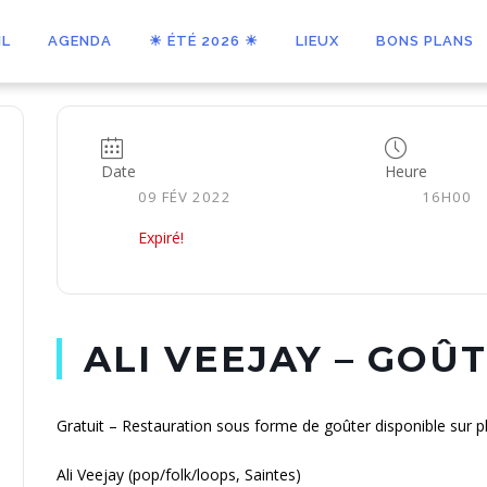
IL
AGENDA
☀ ÉTÉ 2026 ☀
LIEUX
BONS PLANS
Date
Heure
09 FÉV 2022
16H00
Expiré!
ALI VEEJAY – GOÛ
Gratuit – Restauration sous forme de goûter disponible sur p
Ali Veejay (pop/folk/loops, Saintes)